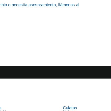
ambio o necesita asesoramiento, llámenos al
+34 650 974 35
s
Culatas