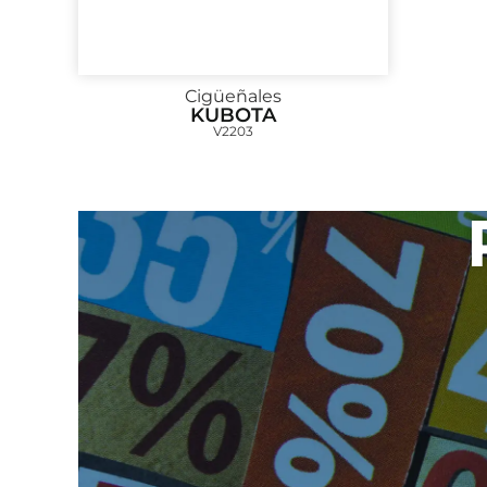
Cigüeñales
KUBOTA
V2203