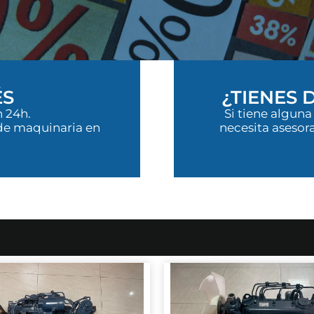
ÉS
¿TIENES
 24h.
Si tiene alguna
de maquinaria en
necesita asesor