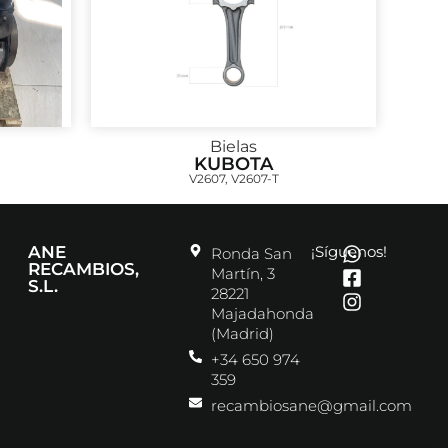
Bielas
KUBOTA
V2607, V2607-T
ANE
¡Síguenos!
Ronda San
RECAMBIOS,
Martín, 3
S.L.
28221
Majadahonda
(Madrid)
+34 650 974
359
recambiosane@gmail.com