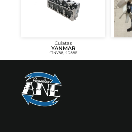
Culatas
YANMAR
4TNV88, 4D88E