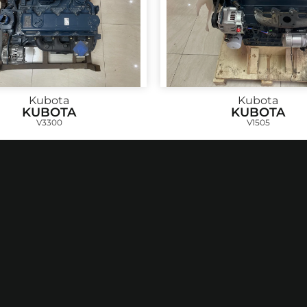
Kubota
Kubota
KUBOTA
KUBOTA
V3300
V1505